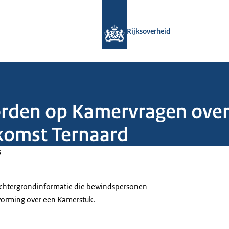
Naar de homepage van Rijksoverheid
Rijksoverheid
orden op Kamervragen ove
komst Ternaard
5
 achtergrondinformatie die bewindspersonen
tvorming over een Kamerstuk.