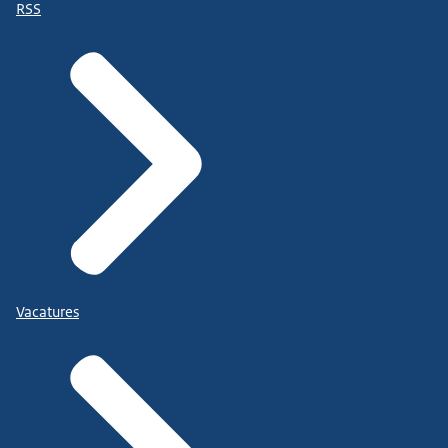
RSS
Vacatures