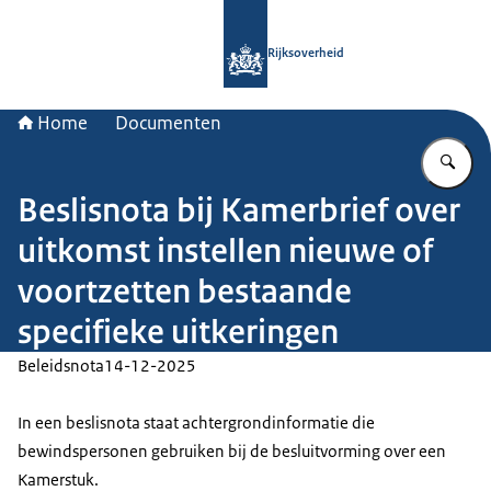
Naar de homepage van Rijksoverheid
Rijksoverheid
Home
Documenten
Vu
Beslisnota bij Kamerbrief over
uitkomst instellen nieuwe of
voortzetten bestaande
specifieke uitkeringen
Beleidsnota
14-12-2025
In een beslisnota staat achtergrondinformatie die
bewindspersonen gebruiken bij de besluitvorming over een
Kamerstuk.