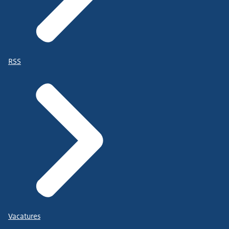
RSS
Vacatures