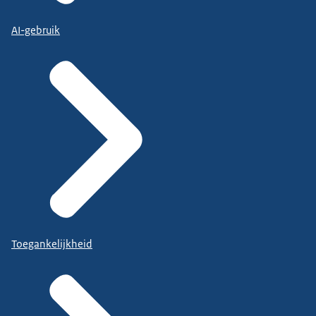
AI-gebruik
Toegankelijkheid