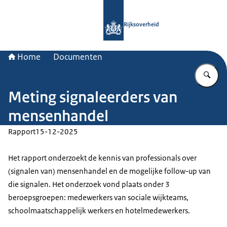
Naar de homepage van Rijksoverheid
Rijksoverheid
Home
Documenten
Vu
Meting signaleerders van
mensenhandel
Rapport
15-12-2025
Het rapport onderzoekt de kennis van professionals over
(signalen van) mensenhandel en de mogelijke follow-up van
die signalen. Het onderzoek vond plaats onder 3
beroepsgroepen: medewerkers van sociale wijkteams,
schoolmaatschappelijk werkers en hotelmedewerkers.