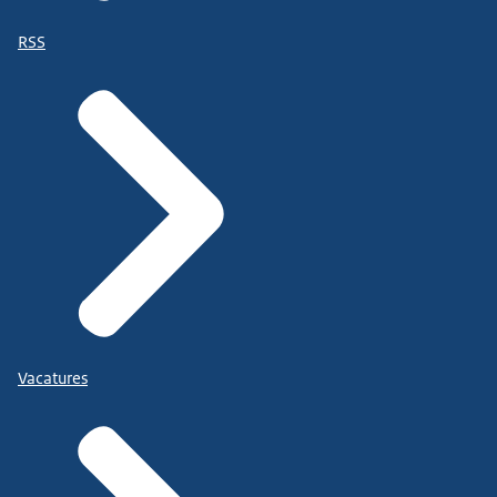
RSS
Vacatures