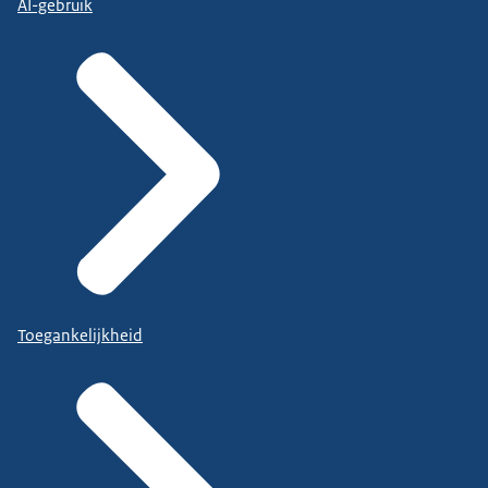
AI-gebruik
Toegankelijkheid