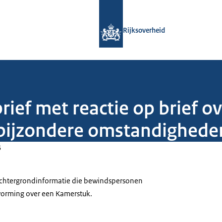
Naar de homepage van Rijksoverheid
Rijksoverheid
rief met reactie op brief 
 bijzondere omstandighede
5
 achtergrondinformatie die bewindspersonen
tvorming over een Kamerstuk.