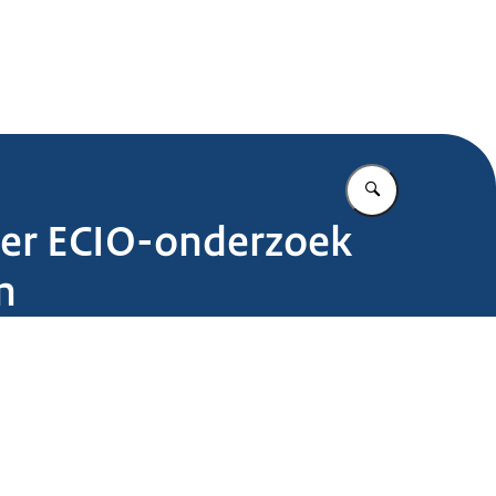
.nl
Vul in wat u z
over ECIO-onderzoek
n