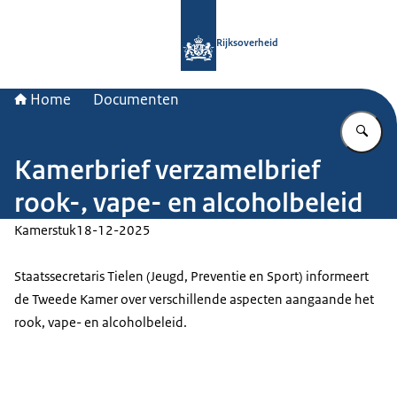
Naar de homepage van Rijksoverheid
Rijksoverheid
Home
Documenten
Vu
Kamerbrief verzamelbrief
rook-, vape- en alcoholbeleid
Kamerstuk
18-12-2025
Staatssecretaris Tielen (Jeugd, Preventie en Sport) informeert
de Tweede Kamer over verschillende aspecten aangaande het
rook, vape- en alcoholbeleid.