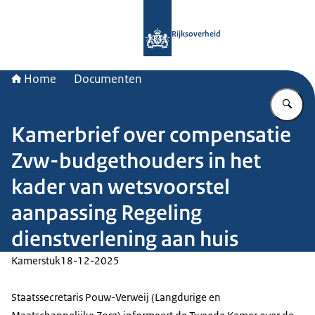
Naar de homepage van Rijksoverheid
Rijksoverheid
Home
Documenten
Vu
Kamerbrief over compensatie
Zvw-budgethouders in het
kader van wetsvoorstel
aanpassing Regeling
dienstverlening aan huis
Kamerstuk
18-12-2025
Staatssecretaris Pouw-Verweij (Langdurige en