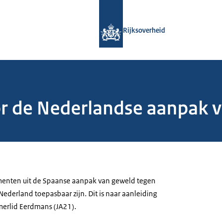
Naar de homepage van Rijksoverheid
Rijksoverheid
or de Nederlandse aanpak 
menten uit de Spaanse aanpak van geweld tegen
ederland toepasbaar zijn. Dit is naar aanleiding
merlid Eerdmans (JA21).