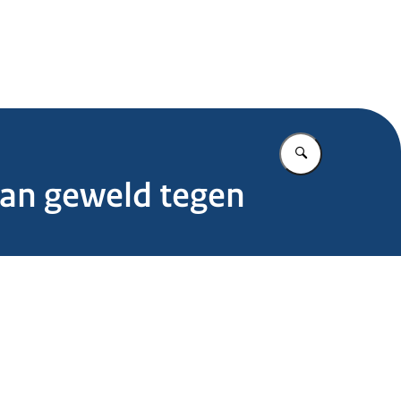
.nl
Vul in wat u z
van geweld tegen