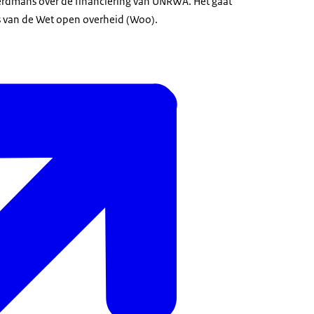
dmans over de financiering van UNRWA. Het gaat
s van de Wet open overheid (Woo).