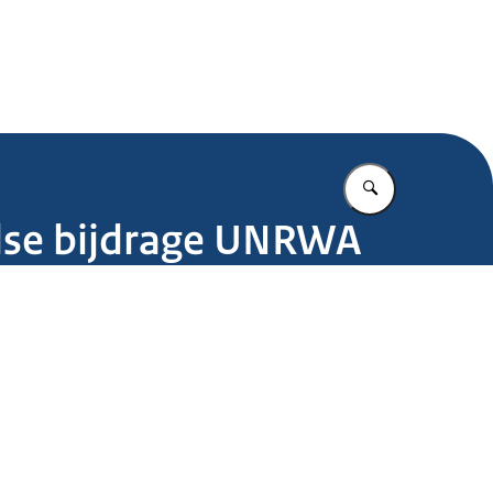
.nl
Vul in wat u z
dse bijdrage UNRWA