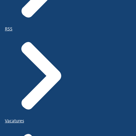
RSS
Vacatures