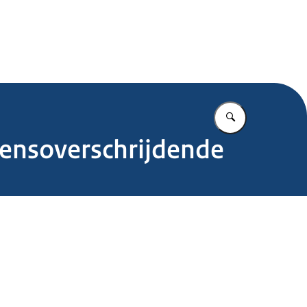
.nl
Vul in wat u z
rensoverschrijdende