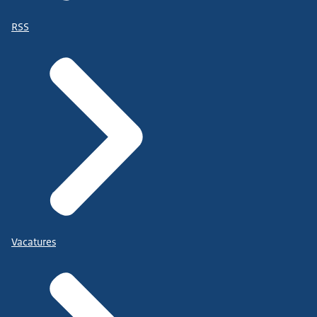
RSS
Vacatures