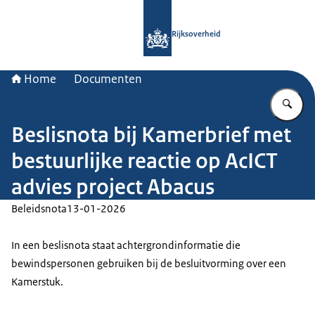
Naar de homepage van Rijksoverheid
Rijksoverheid
Home
Documenten
Vu
Beslisnota bij Kamerbrief met
bestuurlijke reactie op AcICT
advies project Abacus
Beleidsnota
13-01-2026
In een beslisnota staat achtergrondinformatie die
bewindspersonen gebruiken bij de besluitvorming over een
Kamerstuk.