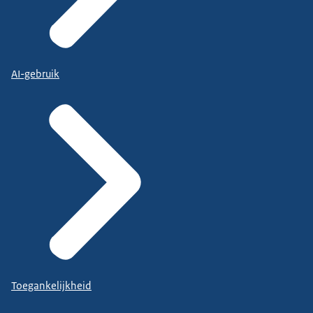
AI-gebruik
Toegankelijkheid