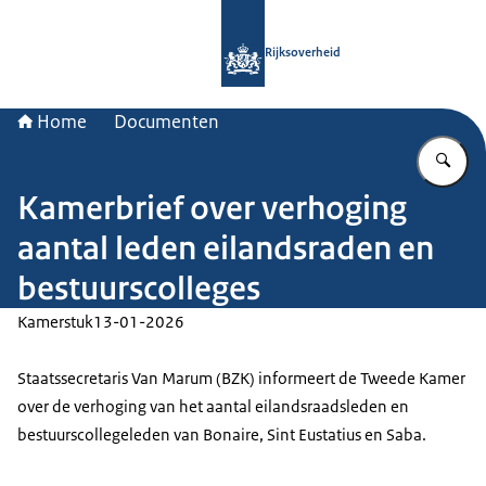
Naar de homepage van Rijksoverheid
Rijksoverheid
Home
Documenten
Vu
Kamerbrief over verhoging
aantal leden eilandsraden en
bestuurscolleges
Kamerstuk
13-01-2026
Staatssecretaris Van Marum (BZK) informeert de Tweede Kamer
over de verhoging van het aantal eilandsraadsleden en
bestuurscollegeleden van Bonaire, Sint Eustatius en Saba.