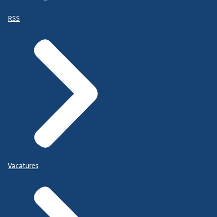
RSS
Vacatures