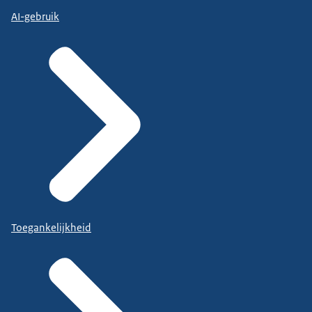
AI-gebruik
Toegankelijkheid