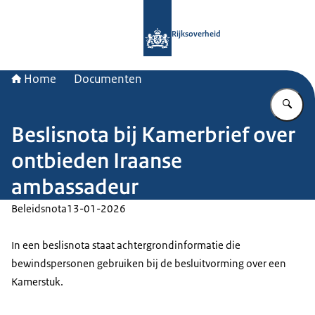
Naar de homepage van Rijksoverheid
Rijksoverheid
Home
Documenten
Vu
Beslisnota bij Kamerbrief over
ontbieden Iraanse
ambassadeur
Beleidsnota
13-01-2026
In een beslisnota staat achtergrondinformatie die
bewindspersonen gebruiken bij de besluitvorming over een
Kamerstuk.