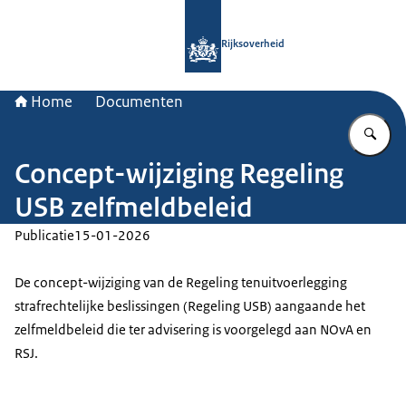
Naar de homepage van Rijksoverheid
Rijksoverheid
Home
Documenten
Vu
Concept-wijziging Regeling
USB zelfmeldbeleid
Publicatie
15-01-2026
De concept-wijziging van de Regeling tenuitvoerlegging
strafrechtelijke beslissingen (Regeling USB) aangaande het
zelfmeldbeleid die ter advisering is voorgelegd aan NOvA en
RSJ.