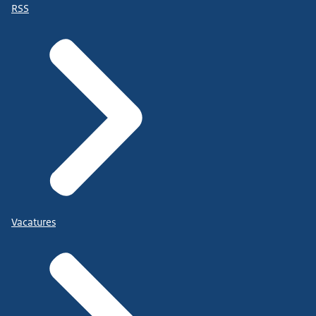
RSS
Vacatures