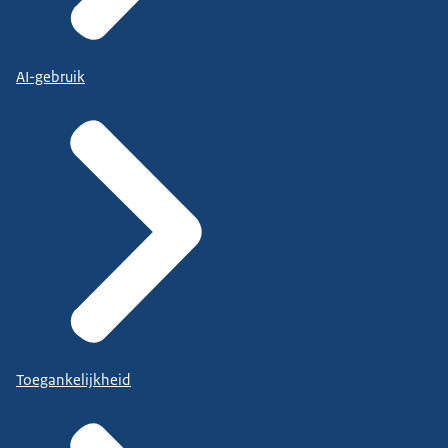
AI-gebruik
Toegankelijkheid