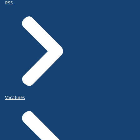
RSS
Vacatures