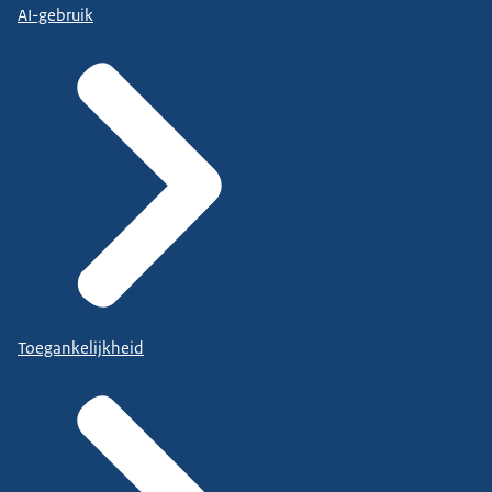
AI-gebruik
Toegankelijkheid