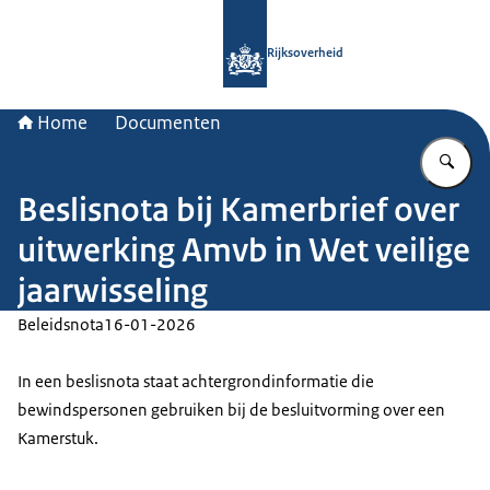
Naar de homepage van Rijksoverheid
Rijksoverheid
Home
Documenten
Vu
Beslisnota bij Kamerbrief over
uitwerking Amvb in Wet veilige
jaarwisseling
Beleidsnota
16-01-2026
In een beslisnota staat achtergrondinformatie die
bewindspersonen gebruiken bij de besluitvorming over een
Kamerstuk.