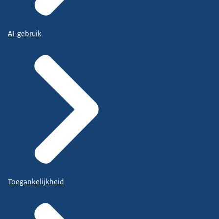
AI-gebruik
Toegankelijkheid