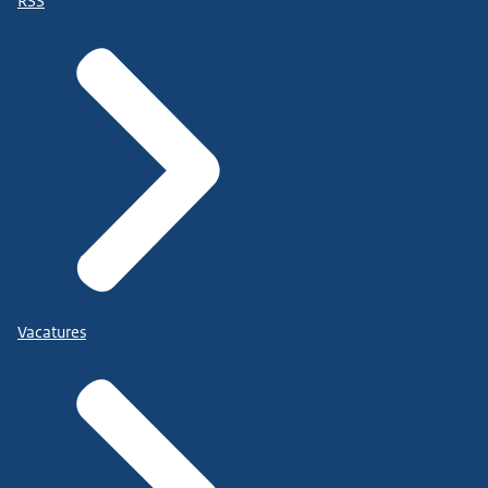
RSS
Vacatures