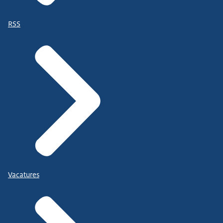
RSS
Vacatures