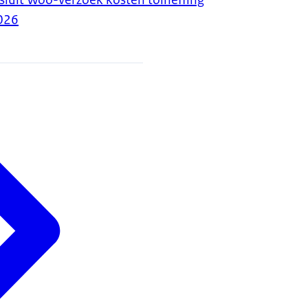
luit Woo-verzoek kosten tolheffing
026