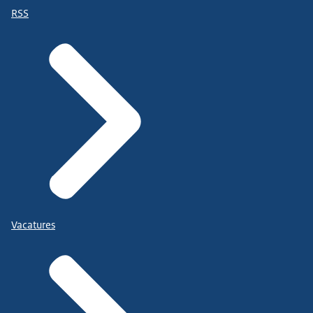
RSS
Vacatures