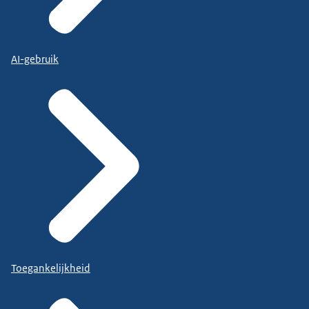
AI-gebruik
Toegankelijkheid