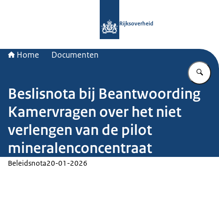
Naar de homepage van Rijksoverheid
Rijksoverheid
Home
Documenten
Vu
Beslisnota bij Beantwoording
Kamervragen over het niet
verlengen van de pilot
mineralenconcentraat
Beleidsnota
20-01-2026