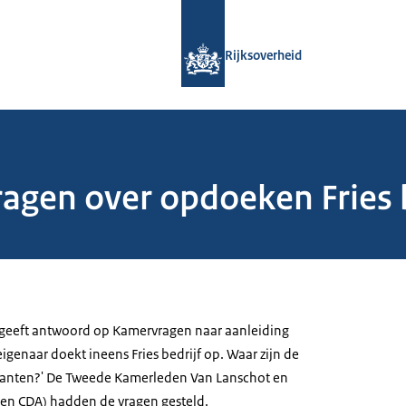
Naar de homepage van Rijksoverheid
Rijksoverheid
gen over opdoeken Fries b
 geeft antwoord op Kamervragen naar aanleiding
eigenaar doekt ineens Fries bedrijf op. Waar zijn de
lanten?' De Tweede Kamerleden Van Lanschot en
en CDA) hadden de vragen gesteld.