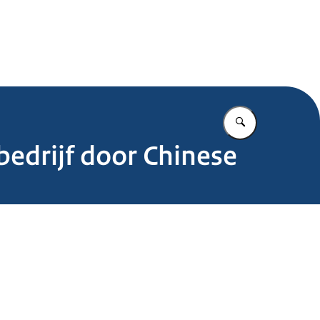
.nl
Vul in wat u z
edrijf door Chinese