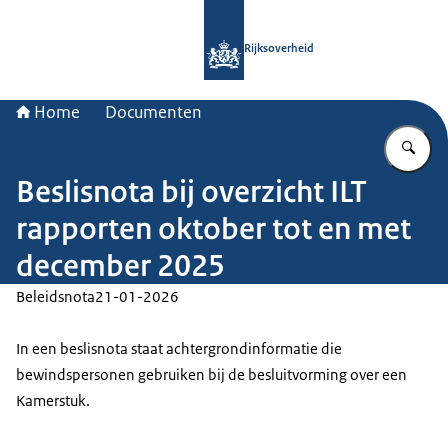
Naar de homepage van Rijksoverheid
Rijksoverheid
Home
Documenten
Vu
Beslisnota bij overzicht ILT
rapporten oktober tot en met
december 2025
Beleidsnota
21-01-2026
In een beslisnota staat achtergrondinformatie die
bewindspersonen gebruiken bij de besluitvorming over een
Kamerstuk.