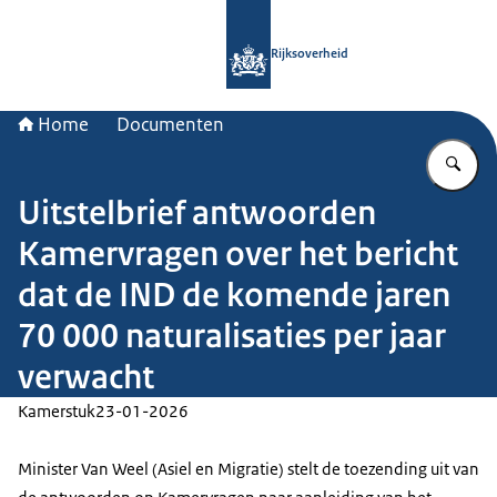
Naar de homepage van Rijksoverheid
Rijksoverheid
Home
Documenten
Vu
Uitstelbrief antwoorden
Kamervragen over het bericht
dat de IND de komende jaren
70 000 naturalisaties per jaar
verwacht
Kamerstuk
23-01-2026
Minister Van Weel (Asiel en Migratie) stelt de toezending uit van