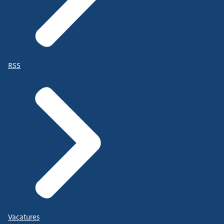
RSS
Vacatures