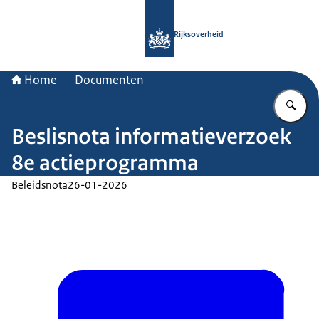
Naar de homepage van Rijksoverheid
Rijksoverheid
Home
Documenten
Vu
Beslisnota informatieverzoek
8e actieprogramma
Beleidsnota
26-01-2026