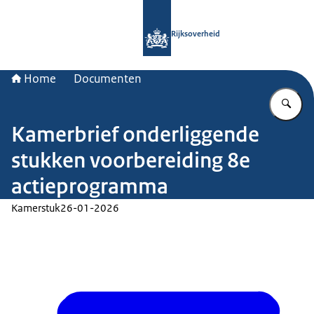
Naar de homepage van Rijksoverheid
Rijksoverheid
Home
Documenten
Vu
Kamerbrief onderliggende
stukken voorbereiding 8e
actieprogramma
Kamerstuk
26-01-2026