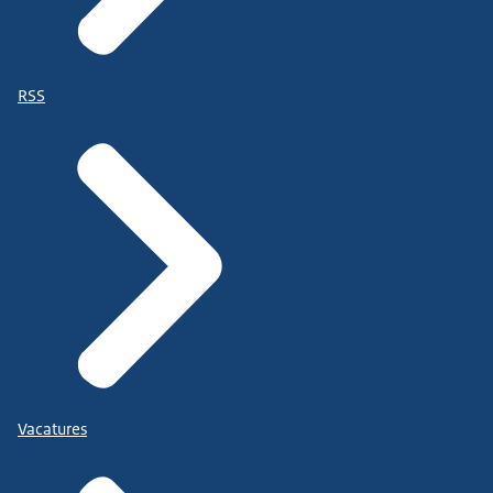
RSS
Vacatures