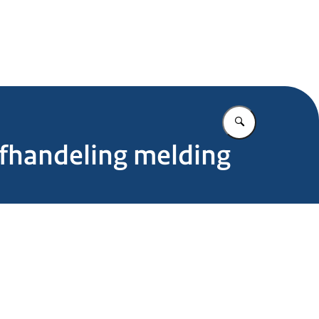
.nl
Vul in wat u z
afhandeling melding