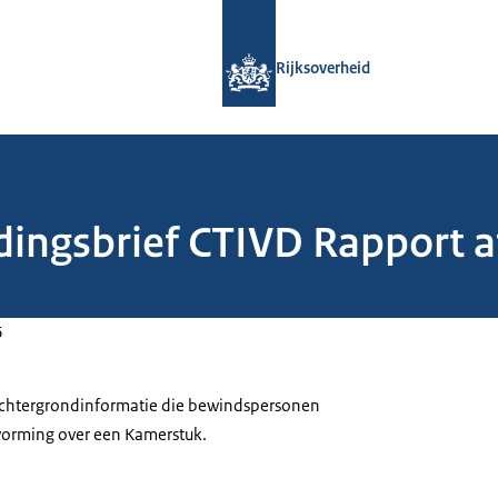
Naar de homepage van Rijksoverheid
Rijksoverheid
edingsbrief CTIVD Rapport 
6
 achtergrondinformatie die bewindspersonen
tvorming over een Kamerstuk.