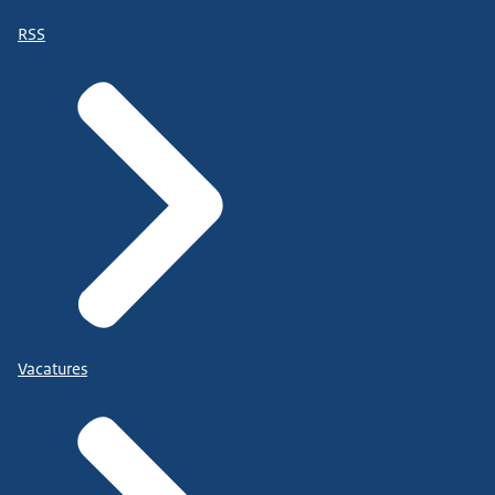
RSS
Vacatures