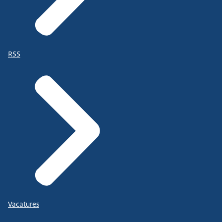
RSS
Vacatures