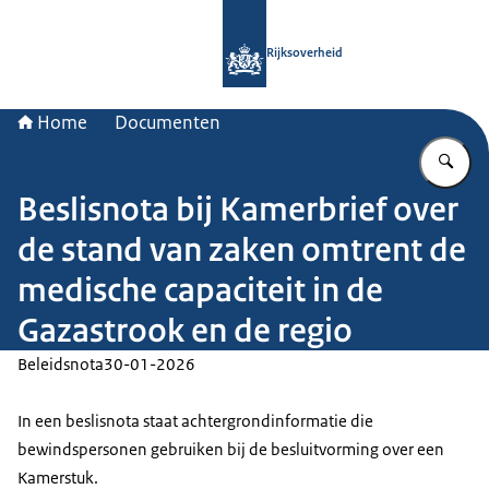
Naar de homepage van Rijksoverheid
Rijksoverheid
Home
Documenten
Vu
Beslisnota bij Kamerbrief over
de stand van zaken omtrent de
medische capaciteit in de
Gazastrook en de regio
Beleidsnota
30-01-2026
In een beslisnota staat achtergrondinformatie die
bewindspersonen gebruiken bij de besluitvorming over een
Kamerstuk.