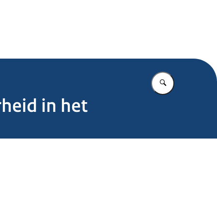
.nl
Vul in wat u z
eid in het