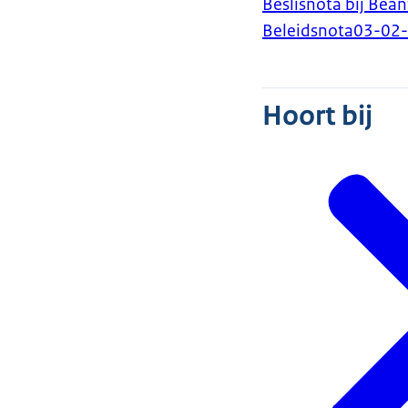
Beslisnota bij Bea
Beleidsnota
03-02
Hoort bij