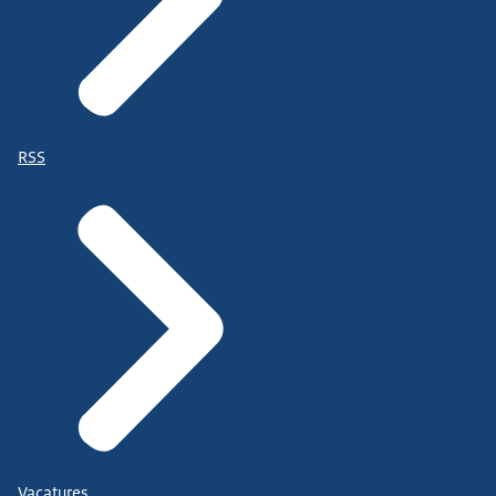
RSS
Vacatures