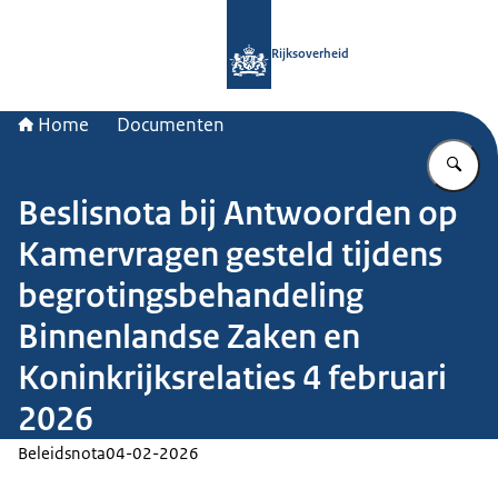
Naar de homepage van Rijksoverheid
Rijksoverheid
Home
Documenten
Vu
Beslisnota bij Antwoorden op
Kamervragen gesteld tijdens
begrotingsbehandeling
Binnenlandse Zaken en
Koninkrijksrelaties 4 februari
2026
Beleidsnota
04-02-2026