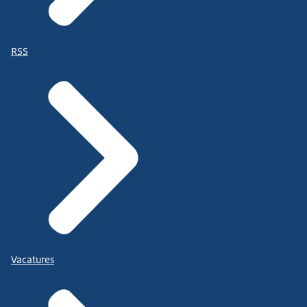
RSS
Vacatures