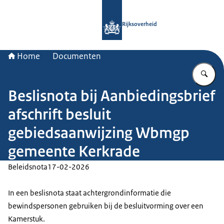
Naar de homepage van Rijksoverheid
Rijksoverheid
Home
Documenten
Vu
Beslisnota bij Aanbiedingsbrief
afschrift besluit
gebiedsaanwijzing Wbmgp
gemeente Kerkrade
Beleidsnota
17-02-2026
In een beslisnota staat achtergrondinformatie die
bewindspersonen gebruiken bij de besluitvorming over een
Kamerstuk.