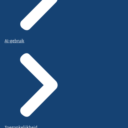
AI-gebruik
Toegankelijkheid