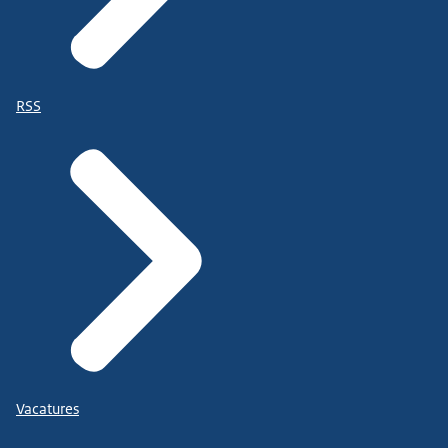
RSS
Vacatures