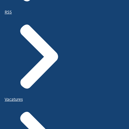
RSS
Vacatures