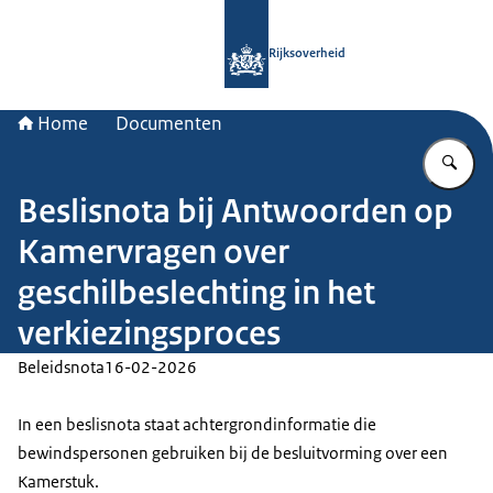
Naar de homepage van Rijksoverheid
Rijksoverheid
Home
Documenten
Vu
Beslisnota bij Antwoorden op
Kamervragen over
geschilbeslechting in het
verkiezingsproces
Beleidsnota
16-02-2026
In een beslisnota staat achtergrondinformatie die
bewindspersonen gebruiken bij de besluitvorming over een
Kamerstuk.