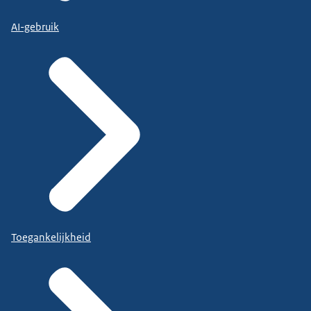
AI-gebruik
Toegankelijkheid