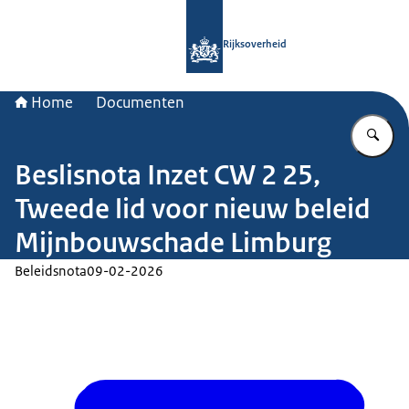
Naar de homepage van Rijksoverheid
Rijksoverheid
Home
Documenten
Vu
Beslisnota Inzet CW 2 25,
Tweede lid voor nieuw beleid
Mijnbouwschade Limburg
Beleidsnota
09-02-2026