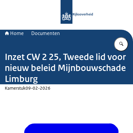
Naar de homepage van Rijksoverheid
Rijksoverheid
Home
Documenten
Vu
Inzet CW 2 25, Tweede lid voor
nieuw beleid Mijnbouwschade
Limburg
Kamerstuk
09-02-2026