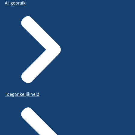
AI-gebruik
Toegankelijkheid