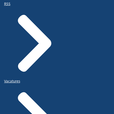
RSS
Vacatures