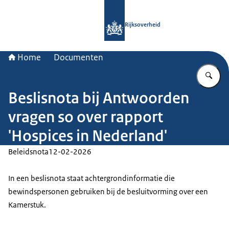
Naar de homepage van Rijksoverheid
Rijksoverheid
Home
Documenten
Vu
Beslisnota bij Antwoorden
vragen so over rapport
'Hospices in Nederland'
Beleidsnota
12-02-2026
In een beslisnota staat achtergrondinformatie die
bewindspersonen gebruiken bij de besluitvorming over een
Kamerstuk.