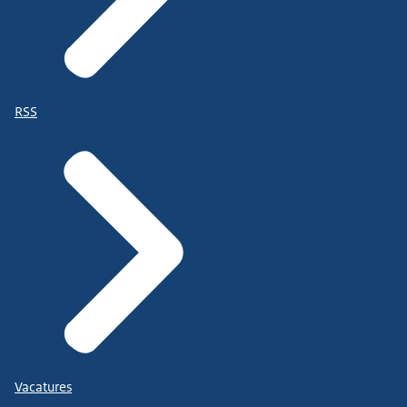
RSS
Vacatures