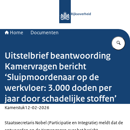
Naar de homepage van Rijksoverheid
Rijksoverheid
Home
Documenten
Vu
Uitstelbrief beantwoording
Kamervragen bericht
‘Sluipmoordenaar op de
werkvloer: 3.000 doden per
jaar door schadelijke stoffen’
Kamerstuk
12-02-2026
Staatssecretaris Nobel (Participatie en Integratie) meldt dat de