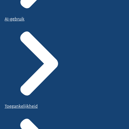
AI-gebruik
Toegankelijkheid