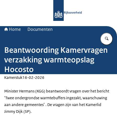
Naar de homepage van Rijksoverheid
Rijksoverheid
Home
Documenten
Vu
Beantwoording Kamervragen
verzakking warmteopslag
Hocosto
Kamerstuk
16-02-2026
Minister Hermans (KGG) beantwoordt vragen over het bericht
‘Twee ondergrondse warmtebuffers ingezakt, waarschuwing
aan andere gemeentes’ . De vragen zijn van het Kamerlid
Jimmy Dijk (SP).