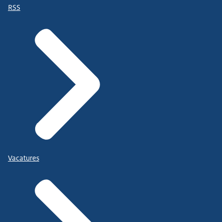
RSS
Vacatures