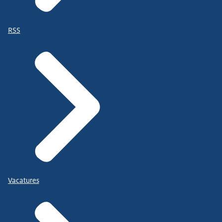
RSS
Vacatures