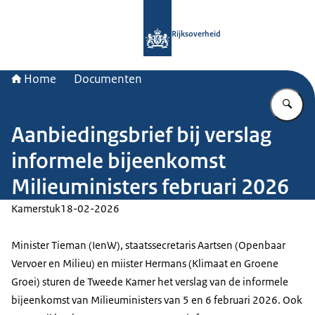
Naar de homepage van Rijksoverheid
Rijksoverheid
Home
Documenten
Vu
Aanbiedingsbrief bij verslag
informele bijeenkomst
Milieuministers februari 2026
Kamerstuk
18-02-2026
Minister Tieman (IenW), staatssecretaris Aartsen (Openbaar
Vervoer en Milieu) en miister Hermans (Klimaat en Groene
Groei) sturen de Tweede Kamer het verslag van de informele
bijeenkomst van Milieuministers van 5 en 6 februari 2026. Ook