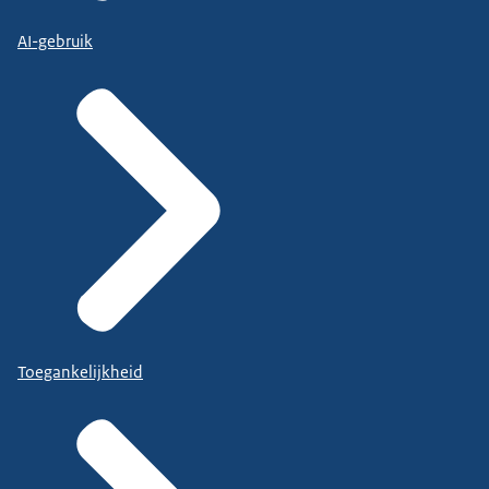
AI-gebruik
Toegankelijkheid