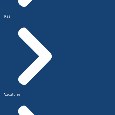
RSS
Vacatures