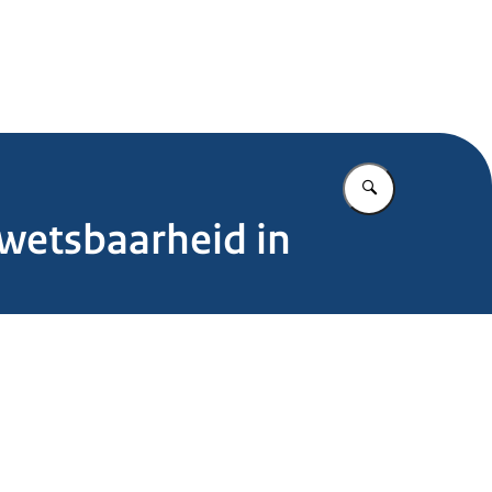
.nl
Vul in wat u z
kwetsbaarheid in