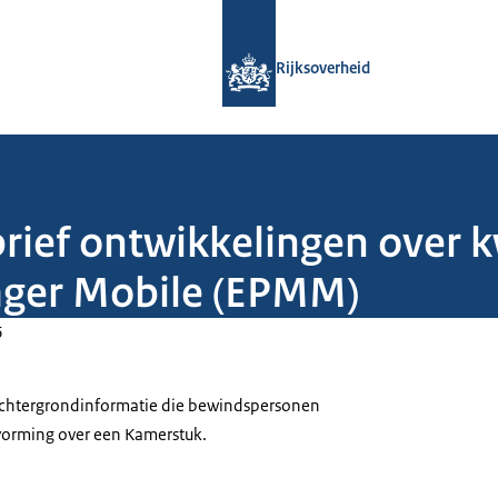
Naar de homepage van Rijksoverheid
Rijksoverheid
brief ontwikkelingen over 
ager Mobile (EPMM)
6
 achtergrondinformatie die bewindspersonen
tvorming over een Kamerstuk.